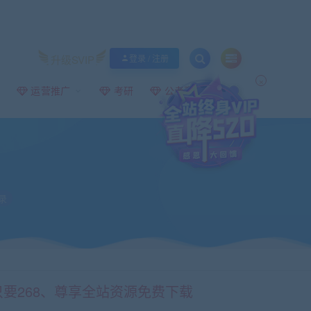
升级SVIP
登录 / 注册
×
运营推广
考研
公考事业编
录
只要268、尊享全站资源免费下载