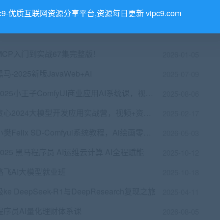
DeepSeek从0到1实战精通，效率飙升N倍|完结
2025-05-09
pc9-优质互联网资源分享平台,资源每日更新 vipc9.com
MCP入门到实战67集完整版！
2026-01-05
黑马-2025新版JavaWeb+AI
2025-07-09
2025小王子ComfyUI商业应用AI系统课，视频和素材资料(1.01T)
2025-08-06
贪心2024大模型开发应用实战营，视频+资料，价值6999
2025-02-17
小樊Felix SD-Comfyui系统教程，Ai绘画零基础教学视频资料
2026-05-03
2025 黑马程序员 AI运维云计算 AI全程赋能
2025-10-12
路飞AI大模型就业班
2025-10-18
极ke DeepSeek-R1与DeepResearch复现之旅
2025-04-11
程序员AI量化理财体系课
2026-08-05