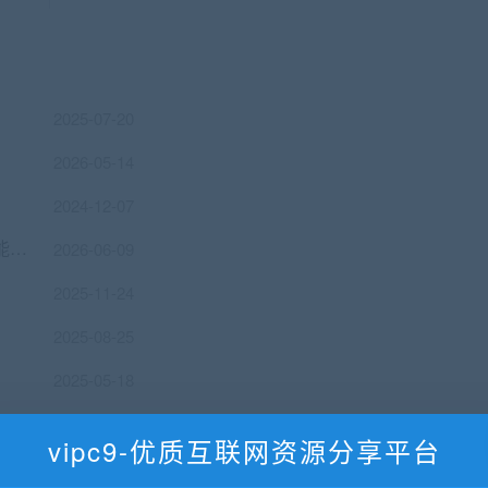
2025-07-20
2026-05-14
2024-12-07
AI Agent+MCP从0到1打造商业级编程智能体|20章完结，视频+资料
2026-06-09
2025-11-24
2025-08-25
2025-05-18
2025-08-18
vipc9-优质互联网资源分享平台
2025-09-07