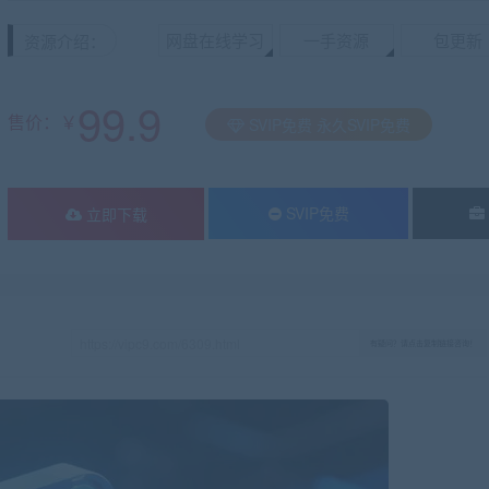
网盘在线学习
一手资源
包更新
资源介绍：
99.9
售价：￥
SVIP免费 永久SVIP免费
SVIP免费
立即下载
有疑问？请点击复制链接咨询！